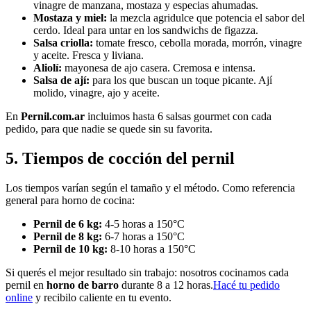
vinagre de manzana, mostaza y especias ahumadas.
Mostaza y miel:
la mezcla agridulce que potencia el sabor del
cerdo. Ideal para untar en los sandwichs de figazza.
Salsa criolla:
tomate fresco, cebolla morada, morrón, vinagre
y aceite. Fresca y liviana.
Aliolí:
mayonesa de ajo casera. Cremosa e intensa.
Salsa de ají:
para los que buscan un toque picante. Ají
molido, vinagre, ajo y aceite.
En
Pernil.com.ar
incluimos hasta 6 salsas gourmet con cada
pedido, para que nadie se quede sin su favorita.
5. Tiempos de cocción del pernil
Los tiempos varían según el tamaño y el método. Como referencia
general para horno de cocina:
Pernil de 6 kg:
4-5 horas a 150°C
Pernil de 8 kg:
6-7 horas a 150°C
Pernil de 10 kg:
8-10 horas a 150°C
Si querés el mejor resultado sin trabajo: nosotros cocinamos cada
pernil en
horno de barro
durante 8 a 12 horas.
Hacé tu pedido
online
y recibilo caliente en tu evento.