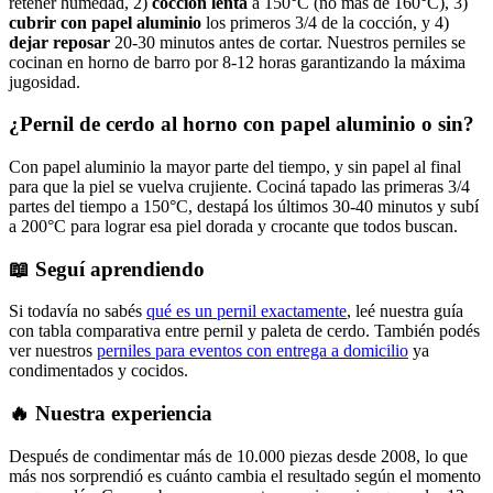
retener humedad, 2)
cocción lenta
a 150°C (no más de 160°C), 3)
cubrir con papel aluminio
los primeros 3/4 de la cocción, y 4)
dejar reposar
20-30 minutos antes de cortar. Nuestros perniles se
cocinan en horno de barro por 8-12 horas garantizando la máxima
jugosidad.
¿Pernil de cerdo al horno con papel aluminio o sin?
Con papel aluminio la mayor parte del tiempo, y sin papel al final
para que la piel se vuelva crujiente. Cociná tapado las primeras 3/4
partes del tiempo a 150°C, destapá los últimos 30-40 minutos y subí
a 200°C para lograr esa piel dorada y crocante que todos buscan.
📖 Seguí aprendiendo
Si todavía no sabés
qué es un pernil exactamente
, leé nuestra guía
con tabla comparativa entre pernil y paleta de cerdo. También podés
ver nuestros
perniles para eventos con entrega a domicilio
ya
condimentados y cocidos.
🔥 Nuestra experiencia
Después de condimentar más de 10.000 piezas desde 2008, lo que
más nos sorprendió es cuánto cambia el resultado según el momento