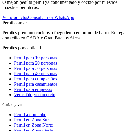
O mejor, pedí tu pernil ya condimentado y cocido por nuestros
maestros pernileros.
Ver productos
Consultar por WhatsApp
Pernil
.com.ar
Perniles premium cocidos a fuego lento en horno de barro. Entrega a
domicilio en CABA y Gran Buenos Aires.
Perniles por cantidad
Pernil para 10 personas
Pernil para 20 personas
Pernil para 30 personas
Pernil para 40 personas
Pernil para cumpleaños
Pernil para casamientos
Pernil para empresas
Ver catálogo completo
Guías y zonas
Pernil a domicilio
Pernil en Zona Sur
Pernil en Zona Norte
Pernil en Zona Oeste