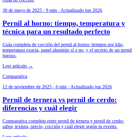
30 de mayo de 2025
·
9 min
·
Actualizado
jun 2026
Pernil al horno: tiempo, temperatura y
técnica para un resultado perfecto
Guía completa de cocción del pernil al horno: tiempos por kilo,
temperatura exacta, papel aluminio sí o no, y el secreto de un pernil
jugoso.
Leer artículo →
Comparativa
12 de noviembre de 2025
·
6 min
·
Actualizado
jun 2026
Pernil de ternera vs pernil de cerdo:
diferencias y cuál elegir
Comparativa completa entre pernil de ternera y pernil de cerdo:
sabor, textura, precio, cocción y cuál elegir según tu evento.
Leer artículo →