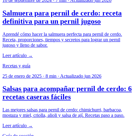
10 de septiembre de 2024
·
7 min
·
Actualizado
jun 2026
Salmuera para pernil de cerdo: receta
definitiva para un pernil jugoso
Aprendé cómo hacer la salmuera perfecta para pernil de cerdo.
Receta, proporciones, tiempos y secretos para lograr un pernil
jugoso y lleno de sabor.
Leer artículo →
Recetas y guía
25 de enero de 2025
·
8 min
·
Actualizado
jun 2026
Salsas para acompañar pernil de cerdo: 6
recetas caseras fáciles
Las mejores salsas para pernil de cerdo: chimichurri, barbacoa,
mostaza y miel, criolla, alioli y salsa de ají. Recetas paso a paso.
Leer artículo →
Guía de cocción