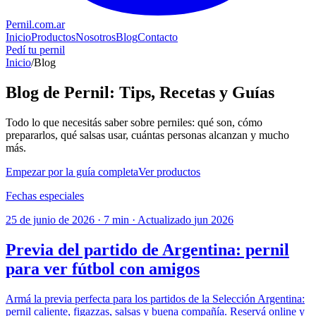
Pernil
.com.ar
Inicio
Productos
Nosotros
Blog
Contacto
Pedí tu pernil
Inicio
/
Blog
Blog de Pernil: Tips, Recetas y Guías
Todo lo que necesitás saber sobre perniles: qué son, cómo
prepararlos, qué salsas usar, cuántas personas alcanzan y mucho
más.
Empezar por la guía completa
Ver productos
Fechas especiales
25 de junio de 2026
·
7 min
·
Actualizado
jun 2026
Previa del partido de Argentina: pernil
para ver fútbol con amigos
Armá la previa perfecta para los partidos de la Selección Argentina:
pernil caliente, figazzas, salsas y buena compañía. Reservá online y