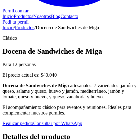
Pernil
.com.ar
Inicio
Productos
Nosotros
Blog
Contacto
Pedí tu pernil
Inicio
/
Productos
/
Docena de Sandwiches de Miga
Clásico
Docena de Sandwiches de Miga
Para
12
personas
El precio actual es:
$40.040
Docena de Sándwiches de Miga
artesanales. 7 variedades: jamón y
queso, salame y queso, huevo y jamón, mediterráneo, jamón y
tomate, queso y huevo, y queso, zanahoria y huevo.
El acompañamiento clásico para eventos y reuniones. Ideales para
complementar nuestros perniles.
Realizar pedido
Consultar por WhatsApp
Detalles del producto