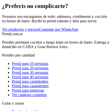
¿Preferís no complicarte?
Nosotros nos encargamos de todo: salmuera, condimento y cocción
en horno de barro. Recibí tu pernil caliente y listo para servir.
Ver productos y precios
Consultar por WhatsApp
Pernil
.com.ar
Perniles premium cocidos a fuego lento en horno de barro. Entrega a
domicilio en CABA y Gran Buenos Aires.
Perniles por cantidad
Pernil para 10 personas
Pernil para 20 personas
Pernil para 30 personas
Pernil para 40 personas
Pernil para cumpleaños
Pernil para casamientos
Pernil para empresas
Ver catálogo completo
Guías y zonas