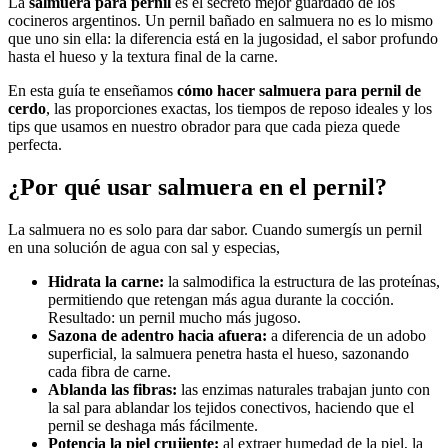
La
salmuera para pernil
es el secreto mejor guardado de los
cocineros argentinos. Un pernil bañado en salmuera no es lo mismo
que uno sin ella: la diferencia está en la jugosidad, el sabor profundo
hasta el hueso y la textura final de la carne.
En esta guía te enseñamos
cómo hacer salmuera para pernil de
cerdo
, las proporciones exactas, los tiempos de reposo ideales y los
tips que usamos en nuestro obrador para que cada pieza quede
perfecta.
¿Por qué usar salmuera en el pernil?
La salmuera no es solo para dar sabor. Cuando sumergís un pernil
en una solución de agua con sal y especias,
Hidrata la carne:
la salmodifica la estructura de las proteínas,
permitiendo que retengan más agua durante la cocción.
Resultado: un pernil mucho más jugoso.
Sazona de adentro hacia afuera:
a diferencia de un adobo
superficial, la salmuera penetra hasta el hueso, sazonando
cada fibra de carne.
Ablanda las fibras:
las enzimas naturales trabajan junto con
la sal para ablandar los tejidos conectivos, haciendo que el
pernil se deshaga más fácilmente.
Potencia la piel crujiente:
al extraer humedad de la piel, la