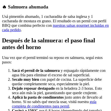
🔥 Salmuera ahumada
Usá pimentón ahumado, 1 cucharadita de salsa inglesa y 1
cucharada de mostaza en grano. El resultado es un pernil con perfil
BBQ que combina perfecto con
nuestras salsas gourmet incluidas en
cada pedido
.
Después de la salmuera: el paso final
antes del horno
Una vez que el pernil terminó su reposo en salmuera, seguí estos
pasos:
Sacá el pernil de la salmuera
y enjuagalo rápidamente con
agua fría para eliminar el exceso de sal superficial.
Secalo muy bien
con papel de cocina. La superficie debe
quedar completamente seca, especialmente la piel.
Dejalo reposar destapado
en la heladera 2-3 horas. Esto
seca aún más la piel, garantizando que quede crujiente.
Aplicá la pasta de condimentos
justo antes de llevarlo al
horno. Si no sabés qué mezcla usar, visitá nuestra
guía
completa de condimentos para pernil
.
Cociná a 150°C
por 6-8 horas (dependiendo del tamaño).