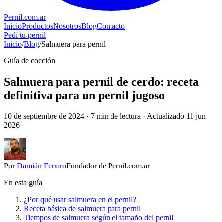
Pernil
.com.ar
Inicio
Productos
Nosotros
Blog
Contacto
Pedí tu pernil
Inicio
/
Blog
/
Salmuera para pernil
Guía de cocción
Salmuera para pernil de cerdo: receta
definitiva para un pernil jugoso
10 de septiembre de 2024 · 7 min de lectura ·
Actualizado 11 jun
2026
Por
Damián Ferraro
Fundador de Pernil.com.ar
En esta guía
¿Por qué usar salmuera en el pernil?
Receta básica de salmuera para pernil
Tiempos de salmuera según el tamaño del pernil