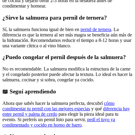
de cocina y dejarlo orear 2-3 horas en la heladera antes de
condimentar y hornear.
¿Sirve la salmuera para pernil de ternera?
Sí, la salmuera funciona igual de bien en
pernil de ternera
. La
diferencia es que la ternera al ser más magra se beneficia aún más de
la hidratación. Recomendamos reducir el tiempo a 8-12 horas y usar
una variante cítrica o al vino blanco.
¿Puedo congelar el pernil después de la salmuera?
No es recomendable. La salmuera modifica la estructura de la carne
y el congelado posterior puede afectar la textura. Lo ideal es hacer la
salmuera, cocinar y si sobra, congelar ya cocido.
📖 Seguí aprendiendo
Ahora que sabés hacer la salmuera perfecta, descubrí
cómo
condimentar tu pernil con las mejores especias
y qué
diferencia hay
entre pernil y paleta de cerdo
para elegir la pieza ideal para tu
evento. Si preferís un pernil listo para servir,
pedí el tuyo ya
condimentado y cocido en horno de barro
.